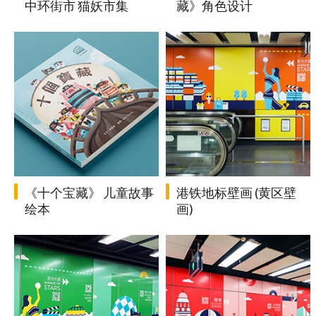
中环街市 猫妖市集
藏》角色设计
《十个宝藏》 儿童故事
港铁地标壁画 (黄区壁
绘本
画)