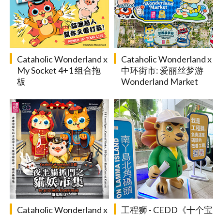
Cataholic Wonderland x
Cataholic Wonderland x
My Socket 4+1 组合拖
中环街市: 爱丽丝梦游
板
Wonderland Market
Cataholic Wonderland x
工程狮 - CEDD《十个宝