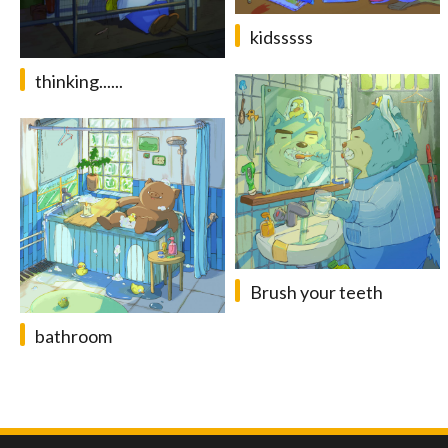
kidsssss
thinking......
Brush your teeth
bathroom